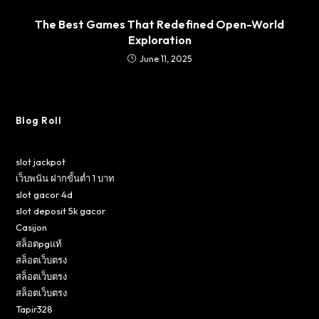
The Best Games That Redefined Open-World
Exploration
June 11, 2025
Blog Roll
slot jackpot
เว็บพนัน ฝากขั้นต่ำ 1 บาท
slot gacor 4d
slot deposit 5k gacor
Casijon
สล็อตpgแท้
สล็อตเว็บตรง
สล็อตเว็บตรง
สล็อตเว็บตรง
Tapir328