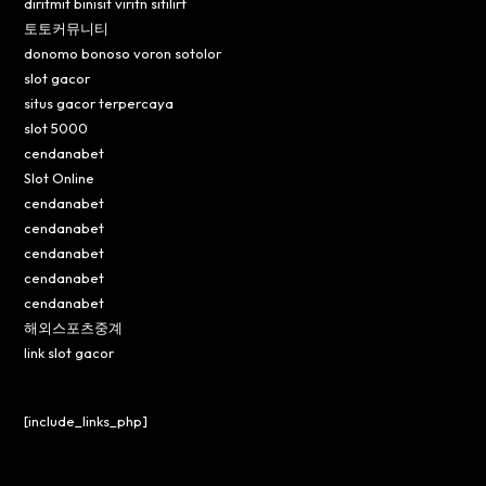
diritmit binisit viritn sitilirt
토토커뮤니티
donomo bonoso voron sotolor
slot gacor
situs gacor terpercaya
slot 5000
cendanabet
Slot Online
cendanabet
cendanabet
cendanabet
cendanabet
cendanabet
해외스포츠중계
link slot gacor
[include_links_php]