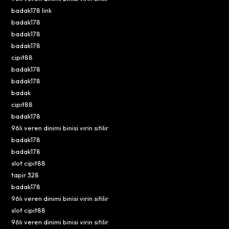
badak178 link
badak178
badak178
badak178
cipit88
badak178
badak178
badak
cipit88
badak178
96lı veren dinimi binisi virin sitilir
badak178
badak178
slot cipit88
tapir 328
badak178
96lı veren dinimi binisi virin sitilir
slot cipit88
96lı veren dinimi binisi virin sitilir