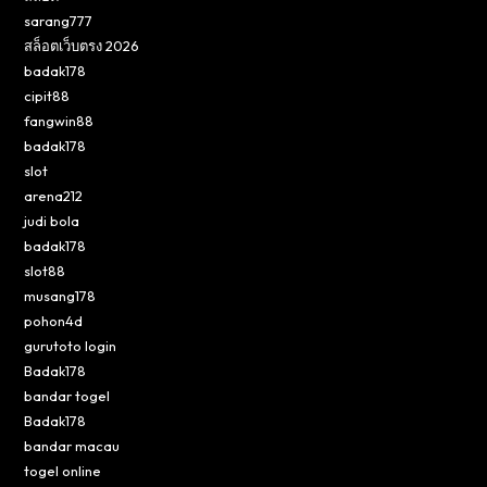
sarang777
สล็อตเว็บตรง 2026
badak178
cipit88
fangwin88
badak178
slot
arena212
judi bola
badak178
slot88
musang178
pohon4d
gurutoto login
Badak178
bandar togel
Badak178
bandar macau
togel online