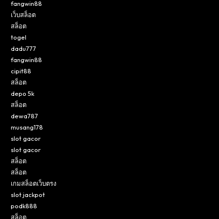
fangwin88
เว็บสล็อต
สล็อต
togel
dadu777
fangwin88
cipit88
สล็อต
depo 5k
สล็อต
dewa787
musang178
slot gacor
slot gacor
สล็อต
สล็อต
เกมสล็อตเว็บตรง
slot jackpot
podk888
สล็อต