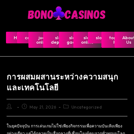
Home
casino
judi
slot
slot
slot
slot5000
togel-
Abou
online
deposit
gacor
online
hk
Us
การผสมผสานระหว่างความสนุก
และเทคโนโลยี
May 21, 2026
Uncategorized
ในยุคปัจจุบัน การเล่นเกมไม่ใช่เพียงกิจกรรมเพื่อความบันเทิงเพียง
อย่างเดียว แต่ได้กลายเป็นสื่อกลางที่เชื่อมโยงผู้คนจากทั่วทุกมุมโลก