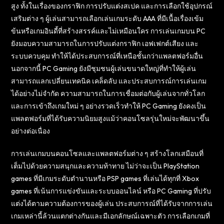
สูง ทั้งในเรื่องของกราฟิก การปรับแต่งสเปค และการเลือกใช้อุปกรณ์
เสริมต่าง ๆ ผู้เล่นสามารถเลือกเล่นเกมระดับ AAA ที่มีเนื้อเรื่องเข้ม
ข้นหรือเกมอินดี้ที่สร้างสรรค์และไม่เหมือนใคร การเล่นเกมบน PC
ยังมอบความสามารถในการปรับแต่งกราฟิก เอฟเฟกต์เสียง และ
ระบบควบคุม ทำให้ได้ประสบการณ์ที่เหนือชั้นกว่าแพลตฟอร์มอื่น
นอกจากนี้ PC Gaming ยังมีชุมชนผู้เล่นขนาดใหญ่ที่ทำให้ผู้เล่น
สามารถแลกเปลี่ยนเทคนิค เคล็ดลับ และประสบการณ์การเล่นเกม
ได้อย่างไม่จำกัด ความสามารถในการเชื่อมต่อกับผู้เล่นจากทั่วโลก
และการเข้าถึงเกมใหม่ ๆ อย่างรวดเร็วทำให้ PC Gaming ยังคงเป็น
แพลตฟอร์มที่ได้รับความนิยมสูงแม้ว่าคอนโซลรุ่นใหม่จะพัฒนาขึ้น
อย่างต่อเนื่อง
การเล่นเกมบนคอนโซลและแพลตฟอร์มต่าง ๆ สร้างโลกเสมือนที่
เต็มไปด้วยความสนุกและความท้าทาย ไม่ว่าจะเป็น PlayStation
games ที่มีเกมระดับตำนานหรือ PSP games ที่เล่นได้ทุกที่ Xbox
games ที่เน้นการแข่งขันและระบบออนไลน์ หรือ PC Gaming ที่ปรับ
แต่งได้ตามความต้องการของผู้เล่น ประสบการณ์ที่ได้รับจากการเล่น
เกมเหล่านี้ล้วนแตกต่างกันและมีเอกลักษณ์เฉพาะตัว การเลือกเกมที่