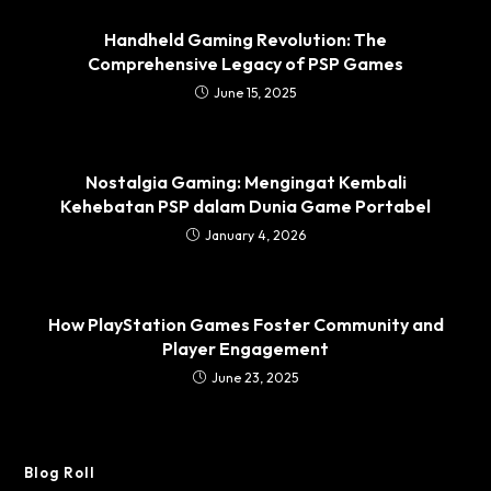
Handheld Gaming Revolution: The
Comprehensive Legacy of PSP Games
June 15, 2025
Nostalgia Gaming: Mengingat Kembali
Kehebatan PSP dalam Dunia Game Portabel
January 4, 2026
How PlayStation Games Foster Community and
Player Engagement
June 23, 2025
Blog Roll