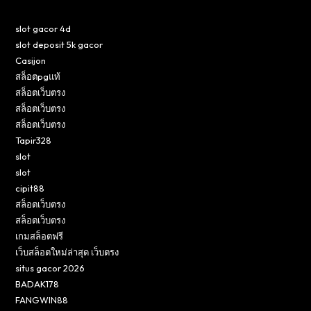
slot gacor 4d
slot deposit 5k gacor
Casijon
สล็อตpgแท้
สล็อตเว็บตรง
สล็อตเว็บตรง
สล็อตเว็บตรง
Tapir328
slot
slot
cipit88
สล็อตเว็บตรง
สล็อตเว็บตรง
เกมสล็อตฟรี
เว็บสล็อตใหม่ล่าสุด เว็บตรง
situs gacor 2026
BADAK178
FANGWIN88