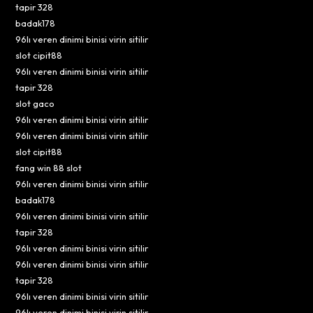
tapir 328
badak178
96lı veren dinimi binisi virin sitilir
slot cipit88
96lı veren dinimi binisi virin sitilir
tapir 328
slot gaco
96lı veren dinimi binisi virin sitilir
96lı veren dinimi binisi virin sitilir
slot cipit88
fang win 88 slot
96lı veren dinimi binisi virin sitilir
badak178
96lı veren dinimi binisi virin sitilir
tapir 328
96lı veren dinimi binisi virin sitilir
96lı veren dinimi binisi virin sitilir
tapir 328
96lı veren dinimi binisi virin sitilir
96lı veren dinimi binisi virin sitilir