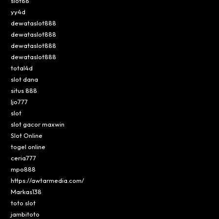
slot88
yy4d
dewataslot888
dewataslot888
dewataslot888
dewataslot888
total4d
slot dana
situs 888
ljo777
slot
slot gacor maxwin
Slot Online
togel online
ceria777
mpo888
https://awtarmedia.com/
Markas138
toto slot
jambitoto