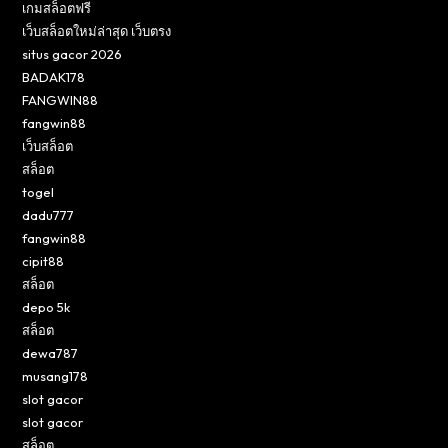
เกมสล็อตฟรี
เว็บสล็อตใหม่ล่าสุด เว็บตรง
situs gacor 2026
BADAK178
FANGWIN88
fangwin88
เว็บสล็อต
สล็อต
togel
dadu777
fangwin88
cipit88
สล็อต
depo 5k
สล็อต
dewa787
musang178
slot gacor
slot gacor
สล็อต