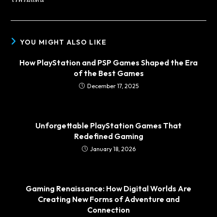
YOU MIGHT ALSO LIKE
How PlayStation and PSP Games Shaped the Era
of the Best Games
December 17, 2025
Unforgettable PlayStation Games That
Redefined Gaming
January 18, 2026
Gaming Renaissance: How Digital Worlds Are
Creating New Forms of Adventure and
Connection