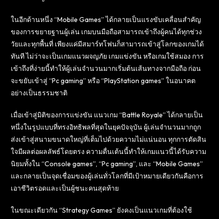
ในอีกด้านหนึ่ง “Mobile Games” ได้กลายเป็นแรงขับเคลื่อนสำคัญ
ของการขยายฐานผู้เล่น เกมบนมือถือสามารถเข้าถึงผู้คนได้ทุกช่วง
วัยและทุกพื้นที่ เพียงแค่มีสมาร์ทโฟนก็สามารถเข้าสู่โลกของเกมได้
ทันที ไม่ว่าจะเป็นเกมแนวผจญภัย เกมแข่งขัน หรือเกมใช้สมอง การ
เข้าถึงที่ง่ายนี้ทำให้ผู้เล่นจำนวนมากเริ่มต้นเส้นทางจากมือถือ ก่อน
จะขยับเข้าสู่ “Pc gaming” หรือ “PlayStation games” ในอนาคต
อย่างเป็นธรรมชาติ
เมื่อเข้าสู่มิติของการแข่งขัน แนวเกม “Battle Royale” ได้กลายเป็น
หนึ่งในรูปแบบที่ทรงอิทธิพลที่สุดในยุคปัจจุบัน ผู้เล่นจำนวนมากถูก
ส่งเข้าสู่สนามขนาดใหญ่ที่เต็มไปด้วยความไม่แน่นอน ทุกการตัดสิน
ใจมีผลต่อผลลัพธ์โดยตรง ความตื่นเต้นนี้ทำให้เกมแนวนี้ได้รับความ
นิยมทั้งใน “Console games”, “Pc gaming”, และ “Mobile Games”
และกลายเป็นจุดเชื่อมของผู้เล่นทั่วโลกที่มีเป้าหมายเดียวกันคือการ
เอาชีวิตรอดและเป็นผู้ชนะคนสุดท้าย
ในขณะเดียวกัน “Strategy Games” ยังคงเป็นแนวเกมที่ต้องใช้