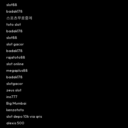
slot88
badak178
스포츠무료중계
toto slot
badak178
slot88
slot gacor
badak178
rajatoto88
slot online
megaplus88
badak178
slotgacor
zeus slot
ino777
Big Mumbai
kenzototo
slot depo 10k via qris
alexis 500