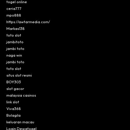
togel online
ceria777
mpo888
https://awtarmedia.com/
Markas138
toto slot
jambitoto
jambi toto
naga win
jambi toto
toto slot
situs slot resmi
BOY303
slot gacor
malaysia casinos
link slot
Viva368
Bolagila
keluaran macau
Login Dewatogel