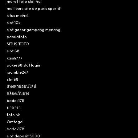
maret toto slot 4d
meilleurs site de paris sportif
situs mei4d
slot 10k
slot gacor gampang menang
papuatoto
SITUS TOTO
slot 88
kasih777
poker88 slot login
igamble247
stm88
แทงหวยออนไลน์
สล็อตเว็บตรง
badak178
บาคาร่า
toto hk
Omtogel
badak178
slot deposit 5000