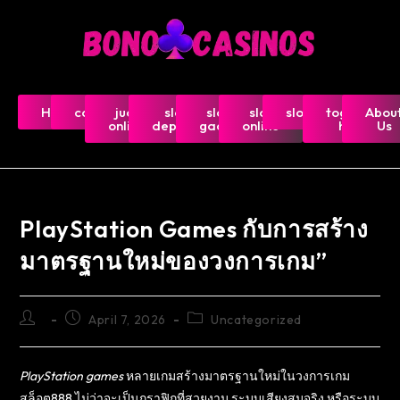
Home
casino
judi
slot
slot
slot
slot5000
togel-
Abou
online
deposit
gacor
online
hk
Us
PlayStation Games กับการสร้าง
มาตรฐานใหม่ของวงการเกม”
April 7, 2026
Uncategorized
PlayStation games
หลายเกมสร้างมาตรฐานใหม่ในวงการเกม
สล็อต888
ไม่ว่าจะเป็นกราฟิกที่สวยงาม ระบบเสียงสมจริง หรือระบบ