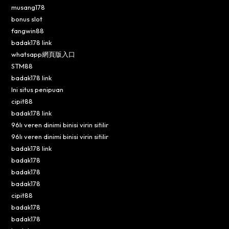
musang178
bonus slot
fangwin88
badak178 link
whatsapp網頁版入口
STM88
badak178 link
Ini situs penipuan
cipit88
badak178 link
96lı veren dinimi binisi virin sitilir
96lı veren dinimi binisi virin sitilir
badak178 link
badak178
badak178
badak178
cipit88
badak178
badak178