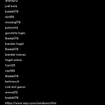
arena212
judi bola
badak178
slot88
musang178
pohon4d
gurutoto login
Badak178
bandar togel
Badak178
bandar macau
togel online
Ceri123
cipit88
Badak178
betinexch
Link slot gacor
arena212
badak178
https://www.wps.cyou/windows.html