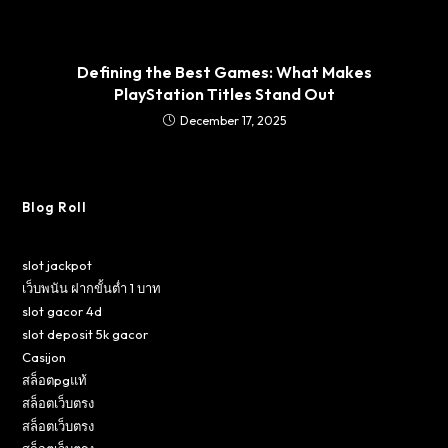
Defining the Best Games: What Makes
PlayStation Titles Stand Out
December 17, 2025
Blog Roll
slot jackpot
เว็บพนัน ฝากขั้นต่ำ 1 บาท
slot gacor 4d
slot deposit 5k gacor
Casijon
สล็อตpgแท้
สล็อตเว็บตรง
สล็อตเว็บตรง