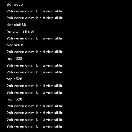
slot gaco
96lı veren dinimi binisi virin sitilir
96lı veren dinimi binisi virin sitilir
slot cipit88
fang win 88 slot
96lı veren dinimi binisi virin sitilir
badak178
96lı veren dinimi binisi virin sitilir
tapir 328
96lı veren dinimi binisi virin sitilir
96lı veren dinimi binisi virin sitilir
tapir 328
96lı veren dinimi binisi virin sitilir
96lı veren dinimi binisi virin sitilir
tapir 328
96lı veren dinimi binisi virin sitilir
96lı veren dinimi binisi virin sitilir
96lı veren dinimi binisi virin sitilir
96lı veren dinimi binisi virin sitilir