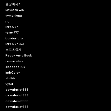
출장마사지
lotus365 win
yymahjong
pg
MPO777
tekun777
bandartoto
MPO777 slot
스포츠중계
Reddy Anna Book
casino sites
slot depo 10k
indo2play
slot88
yy4d
dewataslot888
dewataslot888
dewataslot888
dewataslot888