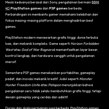
Meski keduanya berasal dari Sony, pengalaman bermain
BBNI
4D
PlayStation games
dan
PSP games
berbeda.
Perbandingan ini membantu gamer memahami kelebihan dan
fokus masing-masing platform dalam menghadirkan best
games.
PlayStation modern menawarkan grafis tinggi, dunia terbuka
luas, dan mekanik kompleks. Game seperti
Horizon Forbidden
West
atau
God of War Ragnarok
memanfaatkan layar besar,
kontrol lengkap, dan hardware canggih untuk pengalaman
imersif.
Sementara PSP games menekankan portabilitas, gameplay
padat, dan inovasi mekanik kreatif. Judul seperti
Monster
Hunter Freedom Unite
atau
Patapon
menunjukkan bahwa
pengalaman seru tidak selalu membutuhkan grafis tinggi, tetapi
desain gameplay yang cerdas dan adiktif.
Durasi dan skala permainan juga berbeda. PlayStation games