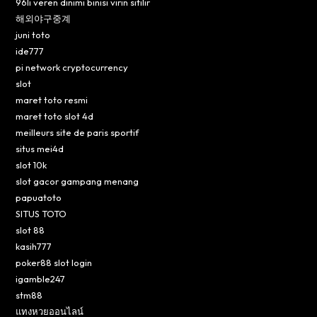
96lı veren dinimi binisi virin sitilir
해외야구중계
juni toto
ide777
pi network cryptocurrency
slot
maret toto resmi
maret toto slot 4d
meilleurs site de paris sportif
situs mei4d
slot 10k
slot gacor gampang menang
papuatoto
SITUS TOTO
slot 88
kasih777
poker88 slot login
igamble247
stm88
แทงหวยออนไลน์