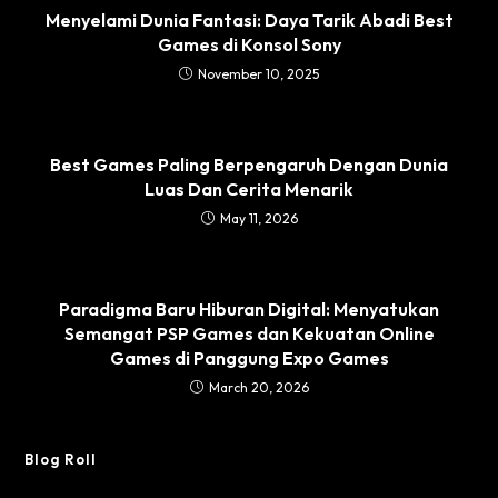
Menyelami Dunia Fantasi: Daya Tarik Abadi Best
Games di Konsol Sony
November 10, 2025
Best Games Paling Berpengaruh Dengan Dunia
Luas Dan Cerita Menarik
May 11, 2026
Paradigma Baru Hiburan Digital: Menyatukan
Semangat PSP Games dan Kekuatan Online
Games di Panggung Expo Games
March 20, 2026
Blog Roll