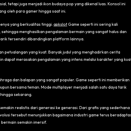
l, tetapi juga menjadi ikon budaya pop yang dikenal luas. Konsol ini
ang oleh para gamer hingga saat ini.
enya yang berkualitas tinggi.
apkslot
Game seperti ini sering kali
 sehingga menghasilkan pengalaman bermain yang sangat halus dan
arik tersendiri dibandingkan platform lainnya.
dan petualangan yang kuat. Banyak judul yang menghadirkan cerita
main dapat merasakan pengalaman yang intens melalui karakter yang kua
olahraga dan balapan yang sangat populer. Game seperti ini memberikan
aupun bersama teman. Mode multiplayer menjadi salah satu daya tarik
hingga sekarang.
akin realistis dari generasi ke generasi. Dari grafis yang sederhana
, evolusi tersebut menunjukkan bagaimana industri game terus beradaptas
bermain semakin imersif.