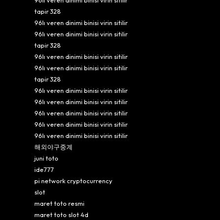
tapir 328
96lı veren dinimi binisi virin sitilir
96lı veren dinimi binisi virin sitilir
tapir 328
96lı veren dinimi binisi virin sitilir
96lı veren dinimi binisi virin sitilir
tapir 328
96lı veren dinimi binisi virin sitilir
96lı veren dinimi binisi virin sitilir
96lı veren dinimi binisi virin sitilir
96lı veren dinimi binisi virin sitilir
96lı veren dinimi binisi virin sitilir
해외야구중계
juni toto
ide777
pi network cryptocurrency
slot
maret toto resmi
maret toto slot 4d