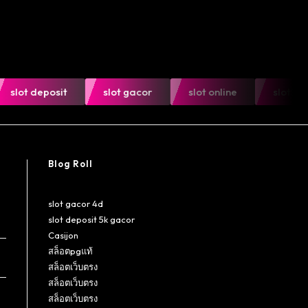
 deposit
slot gacor
slot online
slot5000
Blog Roll
slot gacor 4d
slot deposit 5k gacor
Casijon
สล็อตpgแท้
สล็อตเว็บตรง
สล็อตเว็บตรง
สล็อตเว็บตรง