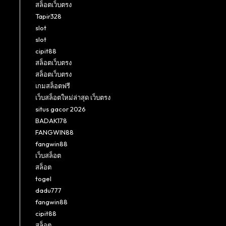
สล็อตเว็บตรง
Tapir328
slot
slot
cipit88
สล็อตเว็บตรง
สล็อตเว็บตรง
เกมสล็อตฟรี
เว็บสล็อตใหม่ล่าสุด เว็บตรง
situs gacor 2026
BADAK178
FANGWIN88
fangwin88
เว็บสล็อต
สล็อต
togel
dadu777
fangwin88
cipit88
สล็อต