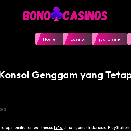
Home
casino
judi online
slot
Konsol Genggam yang Teta
zed
tetap memiliki tempat khusus
lv4d
di hati gamer Indonesia. PlayStation