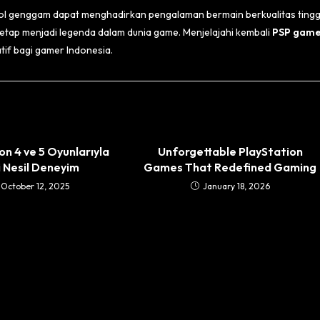
 genggam dapat menghadirkan pengalaman bermain berkualitas tingg
P tetap menjadi legenda dalam dunia game. Menjelajahi kembali
PSP gam
if bagi gamer Indonesia.
on 4 ve 5 Oyunlarıyla
Unforgettable PlayStation
i Nesil Deneyim
Games That Redefined Gaming
October 12, 2025
January 18, 2026