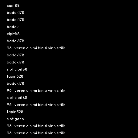
cipit88
badak178
badak178
badak
cipit88
badak178
96lı veren dinimi binisi virin sitilir
badak178
badak178
slot cipit88
tapir 328
badak178
96lı veren dinimi binisi virin sitilir
slot cipit88
96lı veren dinimi binisi virin sitilir
tapir 328
slot gaco
96lı veren dinimi binisi virin sitilir
96lı veren dinimi binisi virin sitilir