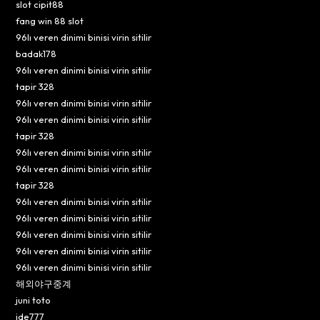
slot cipit88
fang win 88 slot
96lı veren dinimi binisi virin sitilir
badak178
96lı veren dinimi binisi virin sitilir
tapir 328
96lı veren dinimi binisi virin sitilir
96lı veren dinimi binisi virin sitilir
tapir 328
96lı veren dinimi binisi virin sitilir
96lı veren dinimi binisi virin sitilir
tapir 328
96lı veren dinimi binisi virin sitilir
96lı veren dinimi binisi virin sitilir
96lı veren dinimi binisi virin sitilir
96lı veren dinimi binisi virin sitilir
96lı veren dinimi binisi virin sitilir
해외야구중계
juni toto
ide777