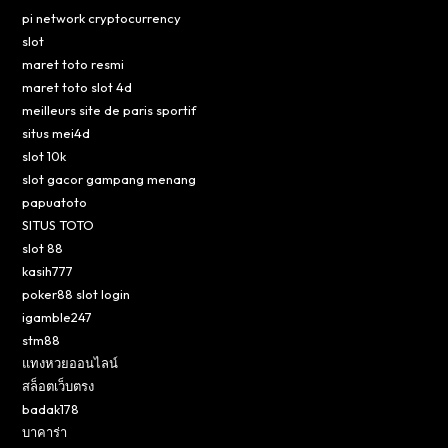
pi network cryptocurrency
slot
maret toto resmi
maret toto slot 4d
meilleurs site de paris sportif
situs mei4d
slot 10k
slot gacor gampang menang
papuatoto
SITUS TOTO
slot 88
kasih777
poker88 slot login
igamble247
stm88
แทงหวยออนไลน์
สล็อตเว็บตรง
badak178
บาคาร่า