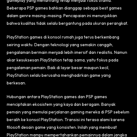
gameplay yang menantang tetap menjadi fokus utama.
Beberapa PSP games bahkan dianggap sebagai best games
dalam genre masing-masing. Pencapaian ini menunjukkan
bahwa kualitas tidak selalu bergantung pada ukuran perangkat.
PlayStation games di konsol rumah juga terus berkembang
seiring waktu. Dengan teknologi yang semakin canggih,
pengalaman bermain menjadi lebih imersif dan realistis. Namun
akar kesuksesan PlayStation tetap sama, yaitu fokus pada
pengalaman pemain. Baik di layar besar maupun kecil,
PlayStation selalu berusaha menghadirkan game yang
berkesan.
Hubungan antara PlayStation games dan PSP games
menciptakan ekosistem yang kaya dan beragam. Banyak
pemain yang memulai perjalanan gaming mereka di PSP sebelum
beralih ke konsol PlayStation. Transisi ini terasa alami karena
filosofi desain game yang konsisten. Inilah yang membuat
PlayStation mampu mempertahankan pemainnya dalam jangka