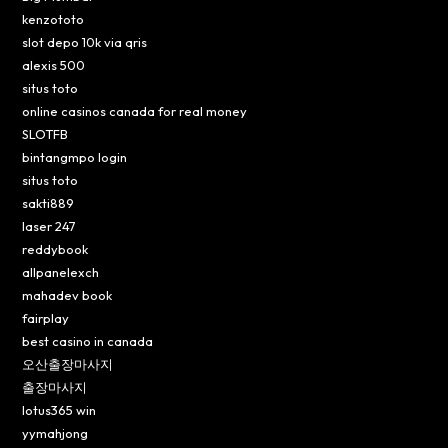
kenzototo
slot depo 10k via qris
alexis 500
situs toto
online casinos canada for real money
SLOTFB
bintangmpo login
situs toto
sakti889
laser 247
reddybook
allpanelexch
mahadev book
fairplay
best casino in canada
오산출장마사지
출장마사지
lotus365 win
yymahjong