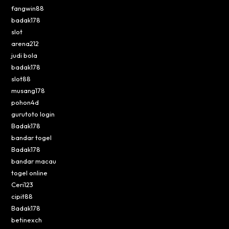
fangwin88
badak178
slot
arena212
judi bola
badak178
slot88
musang178
pohon4d
gurutoto login
Badak178
bandar togel
Badak178
bandar macau
togel online
Ceri123
cipit88
Badak178
betinexch