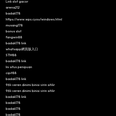
Link slot gacor
arena212
badak178
https://www.wps.cyou/windows.html
musang178
bonus slot
fangwin88
badak178 link
whatsapp網頁版入口
STM88
badak178 link
Ini situs penipuan
cipit88
badak178 link
96lı veren dinimi binisi virin sitilir
96lı veren dinimi binisi virin sitilir
badak178 link
badak178
badak178
badak178