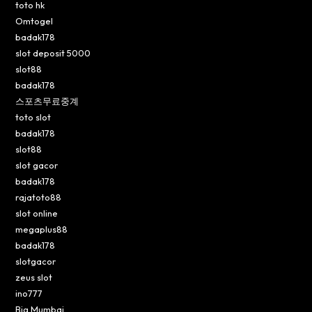
toto hk
Omtogel
badak178
slot deposit 5000
slot88
badak178
스포츠무료중계
toto slot
badak178
slot88
slot gacor
badak178
rajatoto88
slot online
megaplus88
badak178
slotgacor
zeus slot
ino777
Big Mumbai